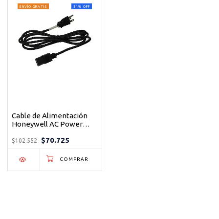
ENVÍO GRATIS
31
%
OFF
Cable de Alimentación
Honeywell AC Power
Cord Original para
$70.725
Escáner SR61 -
$102.552
Certificado RoHS