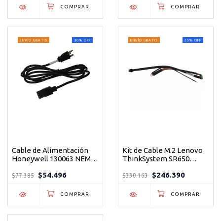
ENVÍO GRATIS
30
%
OFF
ENVÍO GRATIS
25
%
OFF
Cable de Alimentación
Kit de Cable M.2 Lenovo
Honeywell 130063 NEMA
ThinkSystem SR650
5-15P 110V Certificado
V2/SR665 - Expansión
$54.496
$246.390
RoHS para Portátiles
Servidor
$77.385
$330.163