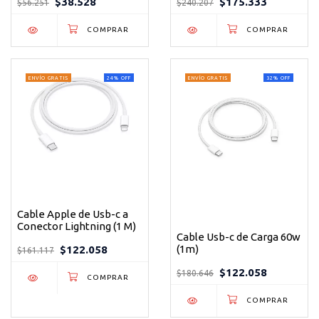
$38.528
$175.333
$56.251
$240.207
ENVÍO GRATIS
24
%
OFF
ENVÍO GRATIS
32
%
OFF
Cable Apple de Usb-c a
Conector Lightning (1 M)
Cable Usb-c de Carga 60w
(1m)
$122.058
$161.117
$122.058
$180.646