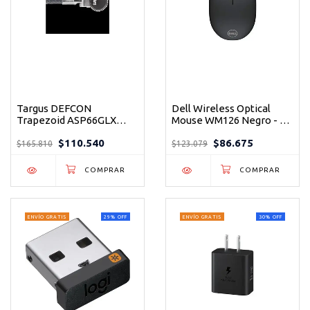
Targus DEFCON
Dell Wireless Optical
Trapezoid ASP66GLX
Mouse WM126 Negro - El
Cable de Seguridad con
ratón inalámbrico
$110.540
$86.675
Combinación Reiniciable
ambidiestro para trabajar
$165.810
$123.079
1.98m - Protege tu
sin cables
portátil sin llaves
ENVÍO GRATIS
29
%
OFF
ENVÍO GRATIS
30
%
OFF