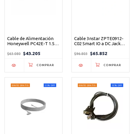
Cable de Alimentación
Cable 3nstar ZPTE0912-
Honeywell PC42E-T 1.5m
C02 Smart IO a DC Jack
US - Conexión Confiable
12V para Dispositivos
$43.205
$65.852
$63.080
$96.803
ENVÍO GRATIS
25
%
OFF
ENVÍO GRATIS
32
%
OFF