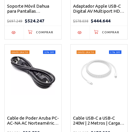
Soporte Móvil Dahua
Adaptador Apple USB-C
para Pantallas
Digital AV Multiport HDMI
Interactivas de 86" y 98"
USB-C Carga Original
$524.247
$444.644
de Piso
$697.249
$578.038
ENVÍO GRATIS
32
%
OFF
ENVÍO GRATIS
27
%
OFF
Cable de Poder Aruba PC-
Cable USB-C a USB-C
AC-NA AC Norteamérica
240W | 2 Metros | Carga
para Access Points Negro
Rápida Power Delivery