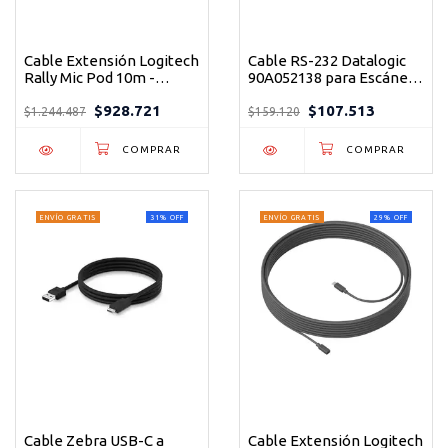
Cable Extensión Logitech
Cable RS-232 Datalogic
Rally Mic Pod 10m -
90A052138 para Escáner
Conexión Segura para
Magellan 9800i 15 pies
$928.721
$107.513
Videoconferencias HD
$1.244.487
$159.120
ENVÍO GRATIS
31
%
OFF
ENVÍO GRATIS
29
%
OFF
Cable Zebra USB-C a
Cable Extensión Logitech