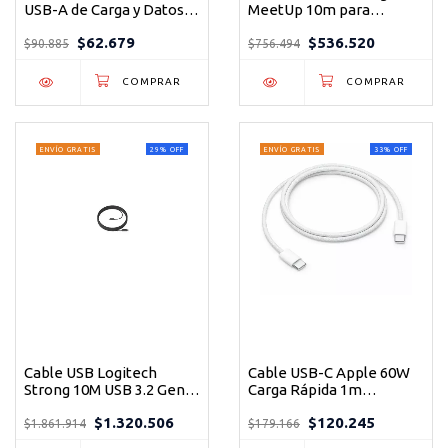
USB-A de Carga y Datos -
MeetUp 10m para
Compatible con
Micrófono - Instalación
$62.679
$536.520
TC56/TC57/EC50/EC55 -
Profesional
$90.885
$756.494
1m Negro
ENVÍO GRATIS
29
%
OFF
ENVÍO GRATIS
33
%
OFF
Cable USB Logitech
Cable USB-C Apple 60W
Strong 10M USB 3.2 Gen 2
Carga Rápida 1m
- Instalación Profesional
Trenzado Original
$1.320.506
$120.245
MW493AM/A
$1.861.914
$179.166