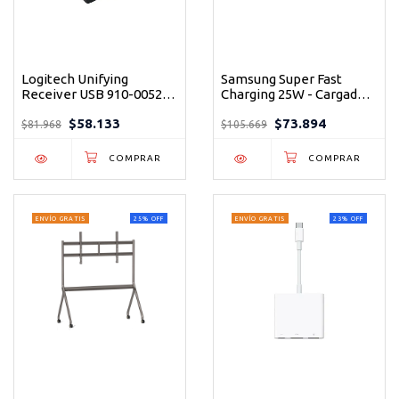
Logitech Unifying
Samsung Super Fast
Receiver USB 910-005235
Charging 25W - Cargador
- Conecta Hasta 6
GaN Compacto USB-C
$58.133
$73.894
Dispositivos
para Galaxy
$81.968
$105.669
ENVÍO GRATIS
25
%
OFF
ENVÍO GRATIS
23
%
OFF