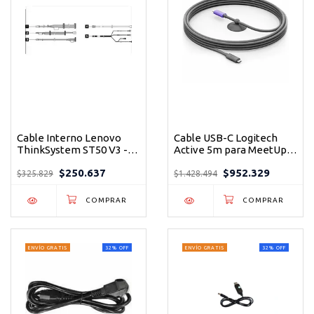
Cable Interno Lenovo
Cable USB-C Logitech
ThinkSystem ST50 V3 -
Active 5m para MeetUp 2
Kit Conectividad
- Conexión BYOD Un Solo
$250.637
$952.329
SATA/RAID
Cable
$325.829
$1.428.494
ENVÍO GRATIS
32
%
OFF
ENVÍO GRATIS
32
%
OFF