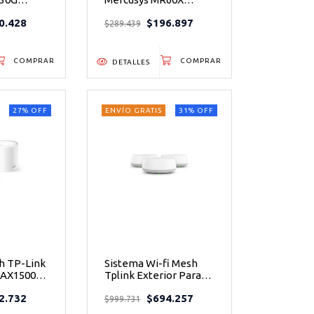
e Banda
AX1500 WiFi 6 Dual
0.428
$196.897
5
Band 1500 Mbps 4
$289.439
Antenas
DETALLES
27
%
OFF
ENVÍO GRATIS
31
%
OFF
h TP-Link
Sistema Wi-fi Mesh
 AX1500
Tplink Exterior Para
Todo el Hogar Be5000
2.732
$694.257
sta 190
$999.731