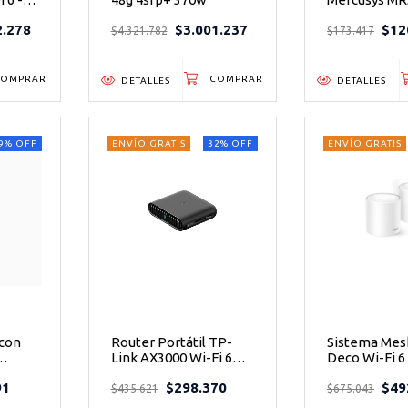
bps
AC1200 Dobl
2.278
$3.001.237
$12
Gigabit WiFi 
$4.321.782
$173.417
DETALLES
DETALLES
9
%
OFF
ENVÍO GRATIS
32
%
OFF
ENVÍO GRATIS
 con
Router Portátil TP-
Sistema Mes
Link AX3000 Wi-Fi 6
Deco Wi-Fi 6
 IP65
Travel Router 2.5Gbps
Doble Banda
91
$298.370
$49
so
USB 3.0 VPN
Cobertura ha
$435.621
$675.043
m²