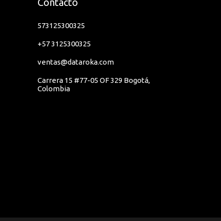
Contacto
573125300325
+57 3125300325
ventas@dataroka.com
Carrera 15 #77-05 OF 329 Bogotá,
Colombia