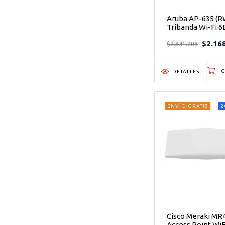
Aruba AP-635 (R
Tribanda Wi-Fi 6
3.9Gbps PoE Tech
$2.16
access point
$2.841.208
empresarial que
elimina los punt
ciegos
DETALLES
ENVÍO GRATIS
2
Cisco Meraki MR
Access Point WiFi