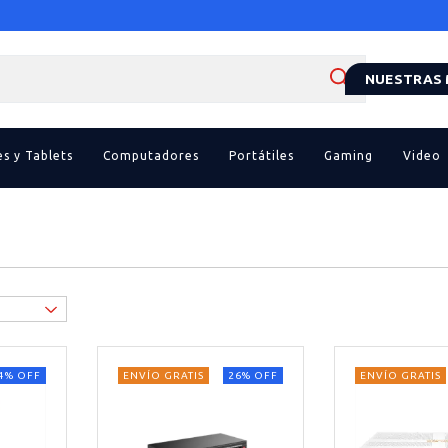
NUESTRAS
es y Tablets
Computadores
Portátiles
Gaming
Video
4
%
OFF
ENVÍO GRATIS
26
%
OFF
ENVÍO GRATIS