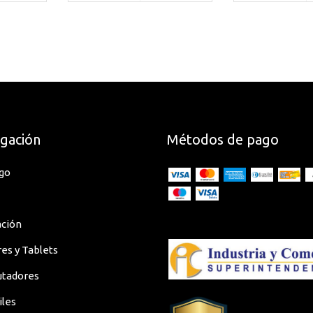
gación
Métodos de pago
go
ación
res y Tablets
tadores
iles