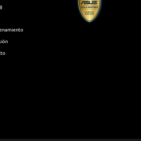
g
enamiento
sión
cto