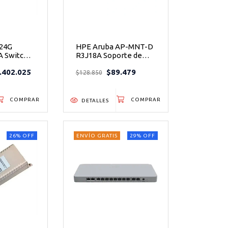
 24G
HPE Aruba AP-MNT-D
A Switch
R3J18A Soporte de
 3 -
Montaje Individual
.402.025
$89.479
para Punto de Acceso
$128.850
sin
Campus 530 -
cionales
Instalación segura y
profesional para tu red
DETALLES
inalámbrica
26
%
OFF
ENVÍO GRATIS
29
%
OFF