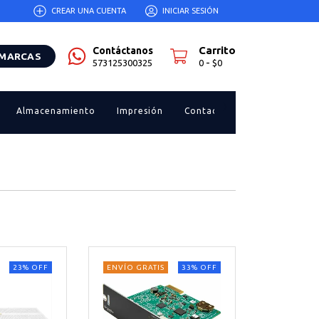
CREAR UNA CUENTA
INICIAR SESIÓN
Carrito
Contáctanos
 MARCAS
-
573125300325
0
$0
Almacenamiento
Impresión
Contacto
23
%
OFF
ENVÍO GRATIS
33
%
OFF