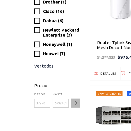
Brother (1)
Cisco (16)
Dahua (6)
Hewlett Packard
Enterprise (3)
Router Tplink S
Honeywell (1)
Mesh Deco 1 No
Be11000 Whole
Huawei (7)
$975.
Mesh Wi-fi 7 Unit
$1.277.823
band)
Ver todos
DETALLES
Precio
ENVÍO GRATIS
2
DESDE
HASTA