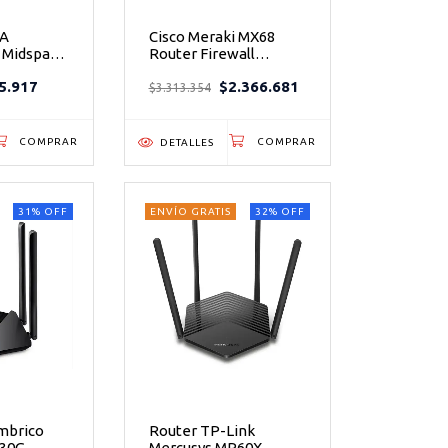
7A
Cisco Meraki MX68
 Midspan
Router Firewall
1 Puerto -
Empresarial con SD-
5.917
$2.366.681
WAN y Seguridad
$3.313.354
de red sin
Avanzada
DETALLES
31
%
OFF
ENVÍO GRATIS
32
%
OFF
mbrico
Router TP-Link
R30G
Mercusys MR60X