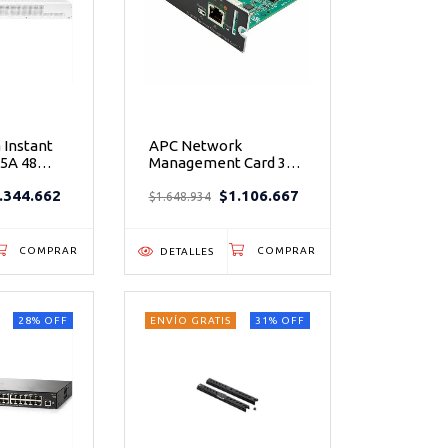
 Instant
APC Network
5A 48
Management Card 3
bit 4 SFP+
AP9640 Gigabit
.344.662
$1.106.667
Capa 2
Ethernet -
$1.648.934
as JL685A
Administración
remota inteligente
para tu UPS
DETALLES
28
%
OFF
ENVÍO GRATIS
31
%
OFF